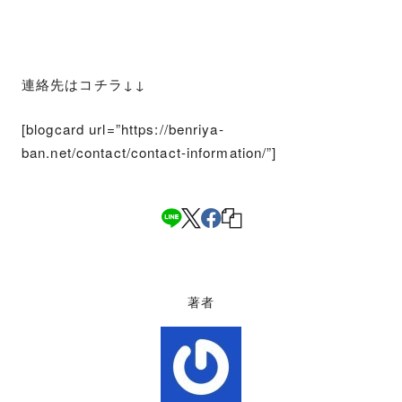
連絡先はコチラ↓↓
[blogcard url=”https://benriya-
ban.net/contact/contact-information/”]
著者