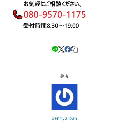
著者
benriya-ban